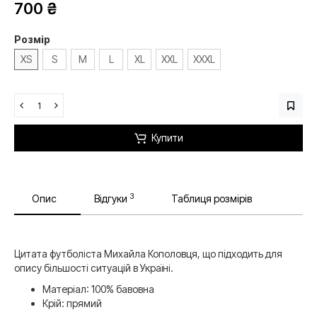
700 ₴
Розмір
XS
S
M
L
XL
XXL
XXXL
Купити
3
Опис
Відгуки
Таблиця розмірів
Цитата футболіста Михайла Кополовця, що підходить для
опису більшості ситуацій в Україні.
Матеріал: 100% бавовна
Крій: прямий