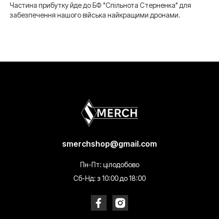
Частина прибутку йде до БФ "Спільнота Стерненка" для
забезпечення нашого війська найкращими дронами.
smerchshop@gmail.com
Пн-Пт: цілодобово
Сб-Нд: з 10:00 до 18:00